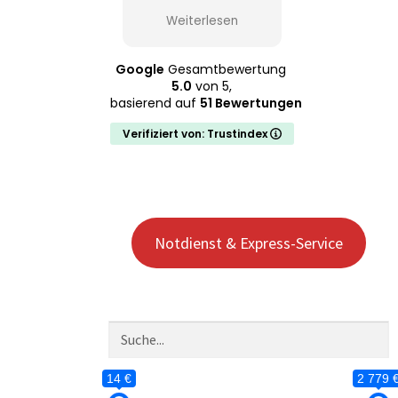
Kontakt.
man nur
Termine. Alle
Weiterlesen
Weiterlesen
Weiterles
ompetente
weiterempfehlen!
Beratung.
rzeit wieder!!!
Google
Gesamtbewertung
5.0
von 5,
basierend auf
51 Bewertungen
Verifiziert von: Trustindex
Notdienst & Express-Service
14 €
2 779 