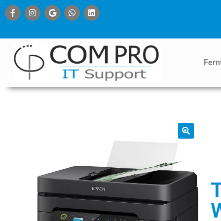
Fern
T
W