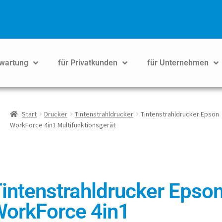
wartung
für Privatkunden
für Unternehmen
Start
Drucker
Tintenstrahldrucker
Tintenstrahldrucker Epson
WorkForce 4in1 Multifunktionsgerät
intenstrahldrucker Epso
Su
Rasc
orkForce 4in1
mei
S