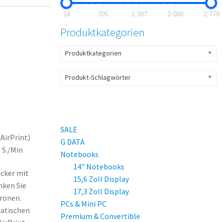
14
705
1 397
2 088
2 779
Produktkategorien
Produktkategorien
Produkt-Schlagwörter
SALE
AirPrint
)
G DATA
 S./Min
Notebooks
14" Notebooks
ucker mit
15,6 Zoll Display
nken Sie
17,3 Zoll Display
tronen.
PCs & Mini PC
matischen
Premium & Convertible