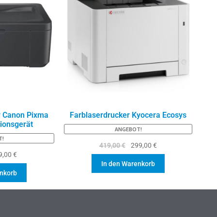
r Canon Pixma
Farblaserdrucker Kyocera Ecosys
tionsgerät
ANGEBOT!
T!
419,00
€
299,00
€
9,00
€
In den Warenkorb
enkorb