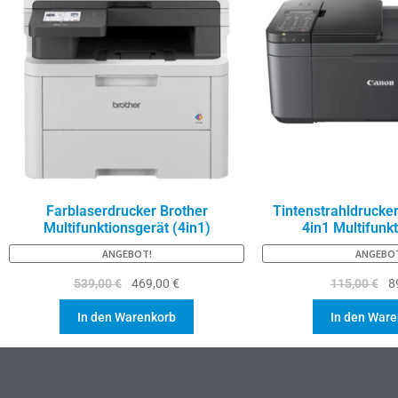
Farblaserdrucker Brother
Tintenstrahldrucke
Multifunktionsgerät (4in1)
4in1 Multifunk
ANGEBOT!
ANGEBO
539,00
€
469,00
€
115,00
€
8
In den Warenkorb
In den War