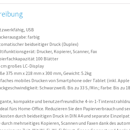
reibung
tzwerkfähig, USB
uckerausgabe: farbig
tomatischer beidseitiger Druck (Duplex)
tifunktionsgerät: Drucker, Kopierer, Scanner, Fax
pierfachkapazität 100 Blätter
7 cm großes LC-Display
ße 375 mm x 218 mm x 300 mm, Gewicht: 5.2kg
nfaches mobiles Drucken von Smartphone oder Tablet (inkl.
Apple 
ckgeschwindigkeit: Schwarzweiß: Bis zu 33 S./Min.; Farbe: Bis zu 18
egante, kompakte und benutzerfreundliche 4-in-1-Tintenstrahldr
ideal fürs Home-Office. Reduzieren Sie den Papierverbrauch und se
kkosten durch beidseitigen Druck in DIN A4 und separate Einzelpa
e durch mehrseitiges Kopieren, Scannen und Faxen dank des auto