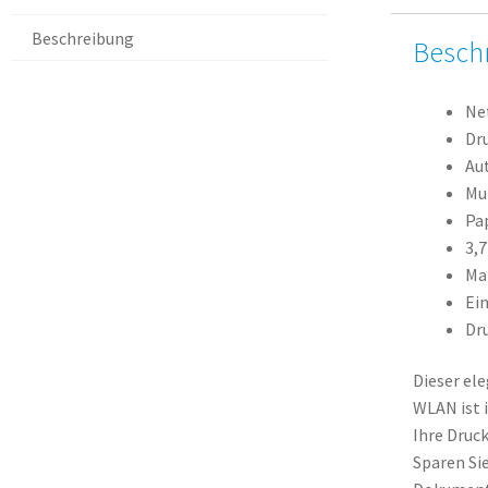
Beschreibung
Besch
Ne
Dr
Au
Mul
Pa
3,
Ma
Ei
Dru
Dieser el
WLAN ist 
Ihre Druc
Sparen Si