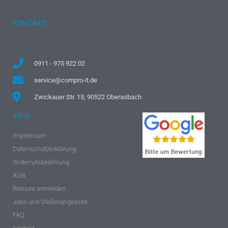
KONTAKT
0911 - 975 922 02
service@compro-it.de
Zwickauer Str. 15, 90522 Oberasbach
INFO
Impressum
Datenschutzerklärung
Widerrufsbelehrung
AGB
Retoure anmelden
Jobs und Stellenangebote
FAQ