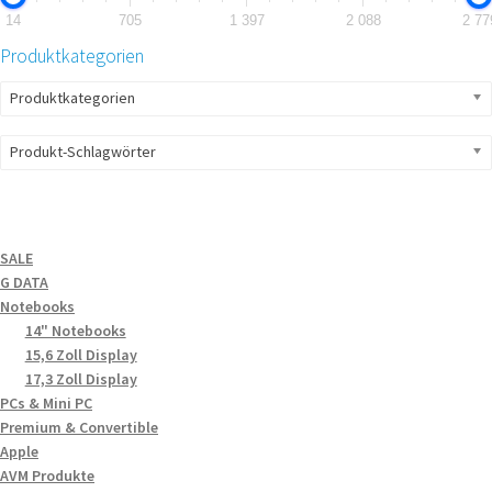
14
705
1 397
2 088
2 77
Produktkategorien
Produktkategorien
Produkt-Schlagwörter
SALE
G DATA
Notebooks
14" Notebooks
15,6 Zoll Display
17,3 Zoll Display
PCs & Mini PC
Premium & Convertible
Apple
AVM Produkte