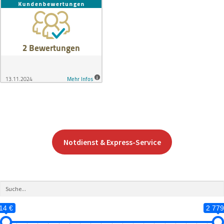
Notdienst & Express-Service
14 €
2 779