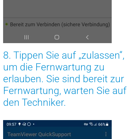
8. Tippen Sie auf „zulassen“,
um die Fernwartung zu
erlauben. Sie sind bereit zur
Fernwartung, warten Sie auf
den Techniker.